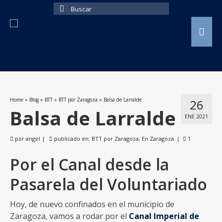
Buscar
por:
Home
»
Blog
»
BTT
»
BTT por Zaragoza
»
Balsa de Larralde
26
Balsa de Larralde
ENE 2021
por
angel
|
publicado en:
BTT por Zaragoza
,
En Zaragoza
|
1
Por el Canal desde la
Pasarela del Voluntariado
Hoy, de nuevo confinados en el municipio de
Zaragoza, vamos a rodar por el
Canal Imperial de