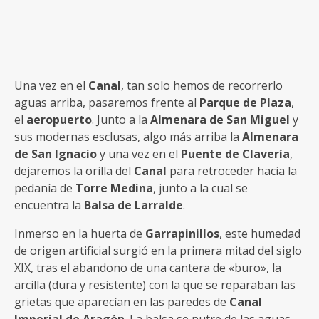
Una vez en el
Canal
, tan solo hemos de recorrerlo
aguas arriba, pasaremos frente al
Parque de Plaza
,
el
aeropuerto
. Junto a la
Almenara de San Miguel
y
sus modernas esclusas, algo más arriba la
Almenara
de San Ignacio
y una vez en el
Puente de Clavería
,
dejaremos la orilla del
Canal
para retroceder hacia la
pedanía de
Torre Medina
, junto a la cual se
encuentra la
Balsa de Larralde
.
Inmerso en la huerta de
Garrapinillos
, este humedad
de origen artificial surgió en la primera mitad del siglo
XIX, tras el abandono de una cantera de «buro», la
arcilla (dura y resistente) con la que se reparaban las
grietas que aparecían en las paredes de
Canal
Imperial de Aragón
. La balsa se nutre de las aguas