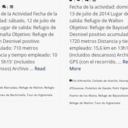
Fecha de la actividad: dom
|
|
de la Actividad Fecha de la
13 de julio de 2014 Lugar d
dad: sábado, 12 de julio de
salida: Refugio de Wallon
ugar de salida: Refugio de
Objetivo: Refuge de Baysse
maña Objetivo: Refuge de
Desnivel positivo acumula
 Desnivel positivo
1720 metros Distancia y t
lado: 710 metros
empleado: 15,6 km en 13h1
ncia y tiempo empleado: 10
(incluidos descansos) Arch
5h15′ (incluidos
GPS (con el recorrido, …
Re
nsos) Archivo …
Read
More
Col d'Arratille
,
Collado de Aratille
,
Hourq
 de Marcadau
,
Refuge de Wallon
,
Refugio
d'Ossaoue
,
Oulettes de Gaube
,
Petit Vign
bones de Bachimaña
,
Tour du Vignemale
Puerto de los Mulos
,
Refuge de Bayssellan
Refuge de Wallon
,
Tour du Vignemale