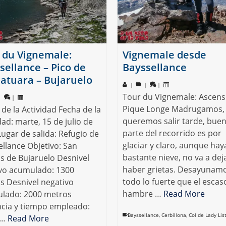
 du Vignemale:
Vignemale desde
sellance – Pico de
Bayssellance
atuara – Bujaruelo
|
|
|
Tour du Vignemale: Ascens
|
|
Pique Longe Madrugamos,
de la Actividad Fecha de la
queremos salir tarde, bue
dad: marte, 15 de julio de
parte del recorrido es por
ugar de salida: Refugio de
glaciar y claro, aunque hay
llance Objetivo: San
bastante nieve, no va a dej
ás de Bujaruelo Desnivel
haber grietas. Desayunamo
ivo acumulado: 1300
todo lo fuerte que el escas
s Desnivel negativo
hambre …
Read More
lado: 2000 metros
ncia y tiempo empleado:
Bayssellance
,
Cerbillona
,
Col de Lady Lis
 …
Read More