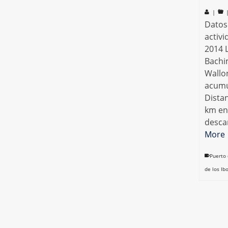
|
Datos 
activi
2014 L
Bachi
Wallon
acumu
Dista
km en 
desca
More
Puerto
de los I