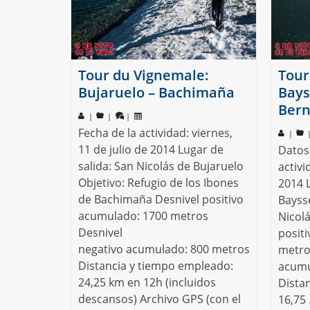
Tour du Vignemale:
Tour
Bujaruelo – Bachimaña
Bays
Bern
|
|
|
Fecha de la actividad: viernes,
|
11 de julio de 2014 Lugar de
Datos 
salida: San Nicolás de Bujaruelo
activi
Objetivo: Refugio de los Ibones
2014 L
de Bachimaña Desnivel positivo
Baysse
acumulado: 1700 metros
Nicol
Desnivel
posit
negativo acumulado: 800 metros
metro
Distancia y tiempo empleado:
acumu
24,25 km en 12h (incluidos
Dista
descansos) Archivo GPS (con el
16,75