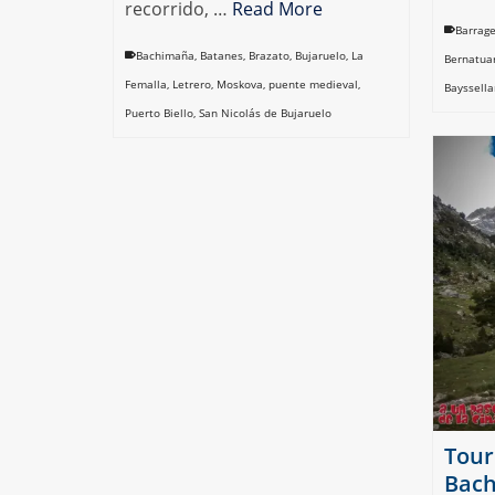
recorrido, …
Read More
Barrag
Bachimaña
,
Batanes
,
Brazato
,
Bujaruelo
,
La
Bernatua
Femalla
,
Letrero
,
Moskova
,
puente medieval
,
Bayssell
Puerto Biello
,
San Nicolás de Bujaruelo
Tour
Bach