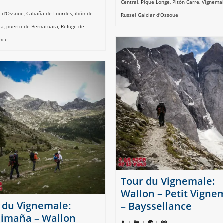
Central
,
Pique Longe
,
Pitón Carre
,
Vignema
e d'Ossoue
,
Cabaña de Lourdes
,
ibón de
Russel Galciar d'Ossoue
ra
,
puerto de Bernatuara
,
Refuge de
ance
Tour du Vignemale:
Wallon – Petit Vigne
 du Vignemale:
– Bayssellance
imaña – Wallon
|
|
|