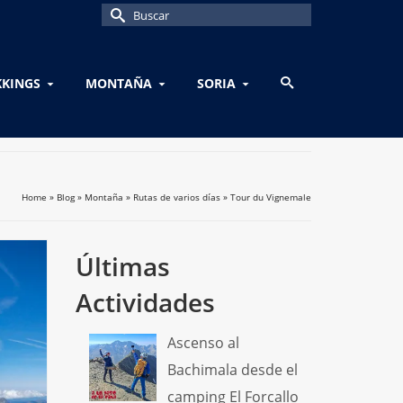
Buscar
por:
KKINGS
MONTAÑA
SORIA
Home
»
Blog
»
Montaña
»
Rutas de varios días
»
Tour du Vignemale
Últimas
Actividades
Ascenso al
Bachimala desde el
camping El Forcallo