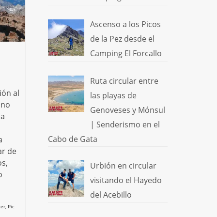
Ascenso a los Picos
de la Pez desde el
Camping El Forcallo
Ruta circular entre
ión al
las playas de
 no
Genoveses y Mónsul
na
| Senderismo en el
Cabo de Gata
a
ar de
s,
Urbión en circular
o
visitando el Hayedo
del Acebillo
ter
,
Pic