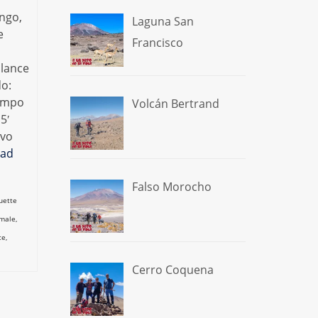
ingo,
Laguna San
e
Francisco
llance
do:
iempo
Volcán Bertrand
5′
ivo
ad
Falso Morocho
uette
emale
,
ce
,
Cerro Coquena