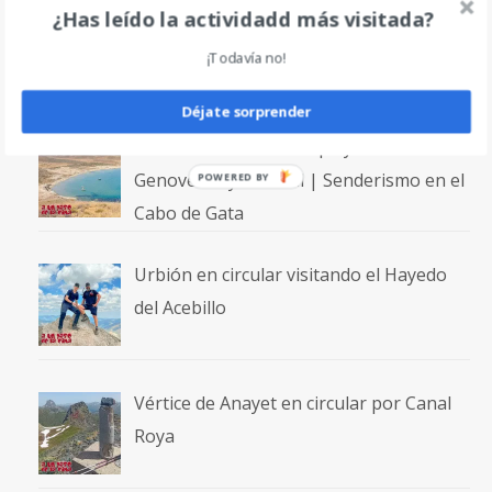
¿Has leído la actividadd más visitada?
Ascenso a los Picos de la Pez desde el
Camping El Forcallo
¡Todavía no!
Déjate sorprender
Ruta circular entre las playas de
Genoveses y Mónsul | Senderismo en el
POWERED
BY
Cabo de Gata
Urbión en circular visitando el Hayedo
del Acebillo
Vértice de Anayet en circular por Canal
Roya