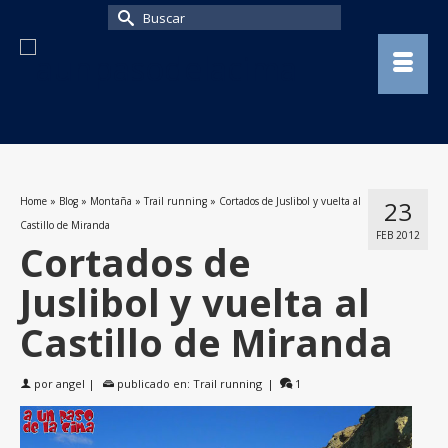
Buscar
por:
Home
»
Blog
»
Montaña
»
Trail running
»
Cortados de Juslibol y vuelta al
23
Castillo de Miranda
FEB 2012
Cortados de
Juslibol y vuelta al
Castillo de Miranda
por
angel
|
publicado en:
Trail running
|
1