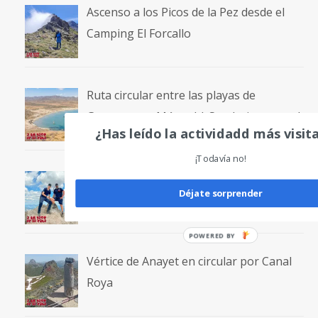
Ascenso a los Picos de la Pez desde el
Camping El Forcallo
Ruta circular entre las playas de
Genoveses y Mónsul | Senderismo en el
¿Has leído la actividadd más visit
Cabo de Gata
¡Todavía no!
Urbión en circular visitando el Hayedo
Déjate sorprender
del Acebillo
Vértice de Anayet en circular por Canal
Roya