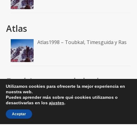
Atlas
Atlas1998 – Toubkal, Timesguida y Ras
Feed A un paso de la cima
Utilizamos cookies para ofrecerte la mejor experiencia en
nuestra web.
RSS: Entradas
Puedes aprender más sobre qué cookies utilizamos o
desactivarlas en los
ajustes
.
RSS: Comentarios
Aceptar