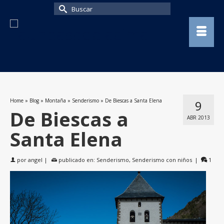
Buscar
por:
Home
»
Blog
»
Montaña
»
Senderismo
»
De Biescas a Santa Elena
9
De Biescas a
ABR 2013
Santa Elena
por
angel
|
publicado en:
Senderismo
,
Senderismo con niños
|
1