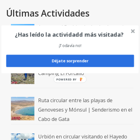
Últimas Actividades
Ascenso al Bachimala desde el camping
¿Has leído la actividadd más visitada?
El Forcallo
¡Todavía no!
Déjate sorprender
Ascenso a los Picos de la Pez desde el
Camping El Forcallo
POWERED
BY
Ruta circular entre las playas de
Genoveses y Mónsul | Senderismo en el
Cabo de Gata
Urbión en circular visitando el Hayedo