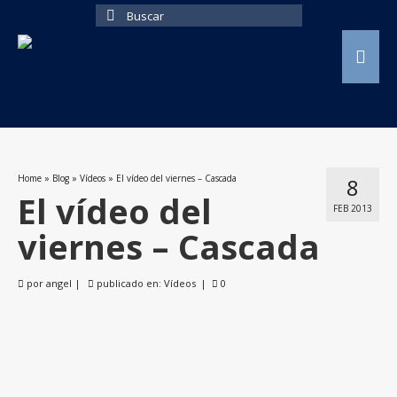
Buscar
por:
Home
»
Blog
»
Vídeos
»
El vídeo del viernes – Cascada
8
El vídeo del
FEB 2013
viernes – Cascada
por
angel
|
publicado en:
Vídeos
|
0