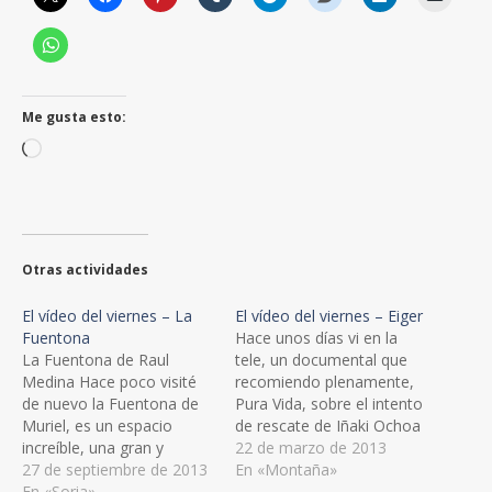
Me gusta esto:
Cargando...
Otras actividades
El vídeo del viernes – La
El vídeo del viernes – Eiger
Fuentona
Hace unos días vi en la
La Fuentona de Raul
tele, un documental que
Medina Hace poco visité
recomiendo plenamente,
de nuevo la Fuentona de
Pura Vida, sobre el intento
Muriel, es un espacio
de rescate de Iñaki Ochoa
increíble, una gran y
de Olza.Uno de los
22 de marzo de 2013
profunda fuente que nace
27 de septiembre de 2013
montañeros que más
En «Montaña»
en el centro de un sabinar,
En «Soria»
activamente participó en