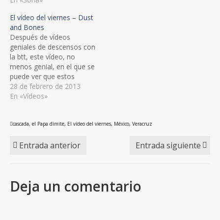
no menos espectacular.
el rescate fue Ueli Steck, y
El vídeo del viernes – Dust
Cuenta además con una
me hizo recordar este
and Bones
cercana cascada, que
vídeo suyo del récord de
Después de vídeos
encontramos
velocidad en el…
geniales de descensos con
absolutamente seca, así
la btt, este vídeo, no
que al encontrarme con
menos genial, en el que se
este vídeo…
puede ver que estos
deportistas también dan
28 de febrero de 2013
con sus huesos por el
En «Vídeos»
suelo.Otros vídeos:The
PeakThe Mountain45 days
cascada
,
el Papa dimite
,
El vídeo del viernes
,
México
,
Veracruz
in the
HimalayasNepal2069Yosemite
Entrada anterior
Entrada siguiente
- Range of LightHardest of
the Alps10 Things I Have
Learned About…
Deja un comentario