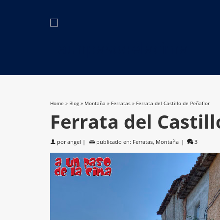
Home
»
Blog
»
Montaña
»
Ferratas
»
Ferrata del Castillo de Peñaflor
Ferrata del Castil
por
angel
|
publicado en:
Ferratas
,
Montaña
|
3