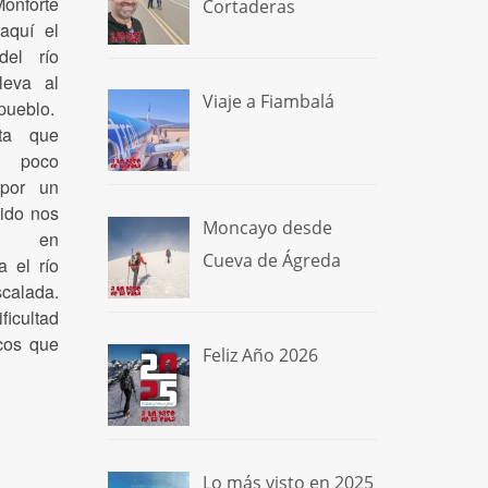
onforte
Cortaderas
aquí el
el río
leva al
Viaje a Fiambalá
pueblo.
ta que
s poco
 por un
ido nos
Moncayo desde
s en
Cueva de Ágreda
a el río
scalada.
ficultad
cos que
Feliz Año 2026
Lo más visto en 2025