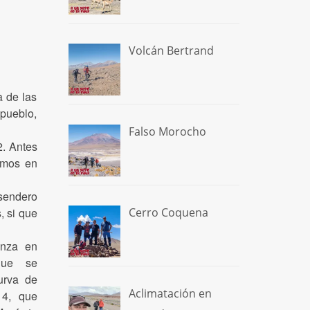
Volcán Bertrand
a de las
pueblo,
Falso Morocho
2. Antes
amos en
 sendero
Cerro Coquena
, si que
enza en
que se
urva de
Aclimatación en
14, que