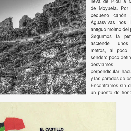
lleva de Plou a M
de Moyuela. Por 
pequeño cañón d
Aguasvivas nos l
antiguo molino del 
Seguimos la pis
asciende uno
metros, al poco
sendero poco defin
desviamo
perpendicular haci
y las paredes de e
Encontramos sin di
un puente de tron