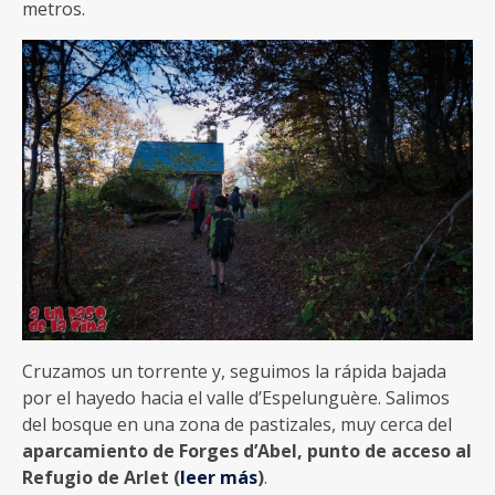
metros.
Cruzamos un torrente y, seguimos la rápida bajada
por el hayedo hacia el valle d’Espelunguère. Salimos
del bosque en una zona de pastizales, muy cerca del
aparcamiento de Forges d’Abel, punto de acceso al
Refugio de Arlet (
leer más
)
.