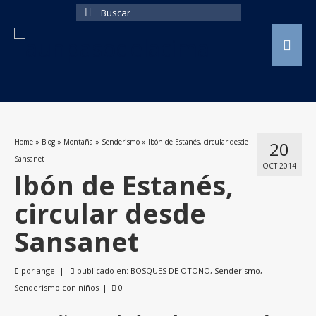
Buscar
por:
Home
»
Blog
»
Montaña
»
Senderismo
»
Ibón de Estanés, circular desde
20
Sansanet
OCT 2014
Ibón de Estanés,
circular desde
Sansanet
por
angel
|
publicado en:
BOSQUES DE OTOÑO
,
Senderismo
,
Senderismo con niños
|
0