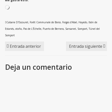
Me gusta esto:
Cargando...
Cabane D'Escouret
,
Forêt Communale de Borce
,
Forges d'Abel
,
Hayedo
,
Ibón de
Estanés
,
otoño
,
Pas de L'Échelle
,
Puerto de Bernera
,
Sansanet
,
Somport
,
Túnel del
Somport
Entrada anterior
Entrada siguiente
Deja un comentario