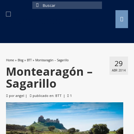
Buscar
por:
Home
»
Blog
»
BTT
»
Montearagón – Sagarillo
29
Montearagón –
ABR 2014
Sagarillo
por
angel
|
publicado en:
BTT
|
1