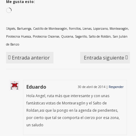
Me gusta esto:
Cargando...
Apiés
,
Barluenga
,
Castillo de Montearagón
,
Fornillos
,
Lienas
,
Loporzano
,
Montearagón
,
Pirotecnia Huesca
,
Pirotecnia Oscense
,
Quicena
,
Sagarillo
,
Salto de Roldán
,
San Julián
de Banzo
Entrada anterior
Entrada siguiente
Eduardo
30 de abril de 2014
|
Responder
Hola Angel, ruta más que interesante y con unas
fantásticas vistas de Montearagón y el Salto de
Roldan,asi que la pongo en la agenda de pendientes,
por cierto que tal se comporta el cierzo por esa zona,
un saludo