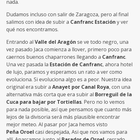
nada.
Dudamos incluso con salir de Zaragoza, pero al final
salimos con idea de subir a
Canfranc Estación
y ver
qué nos encontramos.
Entrando al
Valle del Aragón
se ve todo negro, una
vez pasado Jaca comienza a llover, primero poco para
caernos buenos chaparrones llegando a
Canfranc
.
Una vez pasada la
Estación de Canfranc
, ahora hotel
de lujo, paramos y esperamos un rato a ver como
evoluciona. Si evoluciona algo es a peor. Nuestra idea
original era subir a
Anayet por Canal Roya
, con una
alternativa más corta que era subir al
Borreguil de la
Cuca para bajar por Tortiellas
. Pero no lo vemos
para nada posible, así que pensamos que cuanto más
lejos de la divisoria será más plausible encontrar
mejor meteo. Al pasar por Jaca hemos visto
Peña Oroel
casi despejada, Asi que nos vamos para
allí. Aparcamos junto al
Parador de Oroel
, cerrado