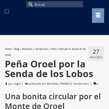
Buscar
por:
Home
»
Blog
»
Montaña
»
Senderismo
»
Peña Oroel por la Senda de los
27
Lobos
AGO 2023
Peña Oroel por la
Senda de los Lobos
por
angel
|
publicado en:
Montaña
,
PIRINEOS
,
Senderismo
|
2
Una bonita circular por el
Monte de Oroel