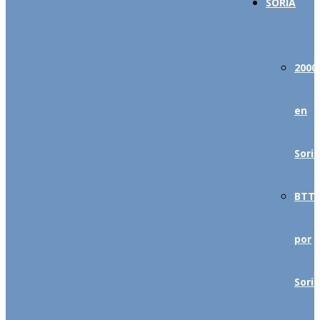
SORIA
2000’
en
Soria
BTT
por
Soria