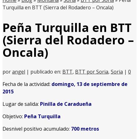
Home
»
Blog
»
Montaña
»
Soria
»
BTT por Soria
»
Peña
Turquilla en BTT (Sierra del Rodadero – Oncala)
Peña Turquilla en BTT
(Sierra del Rodadero –
Oncala)
por
angel
|
publicado en:
BTT
,
BTT por Soria
,
Soria
|
0
Fecha de la actividad:
domingo, 13 de septiembre de
2015
Lugar de salida:
Pinilla de Caradueña
Objetivo:
Peña Turquilla
Desnivel positivo acumulado:
700 metros