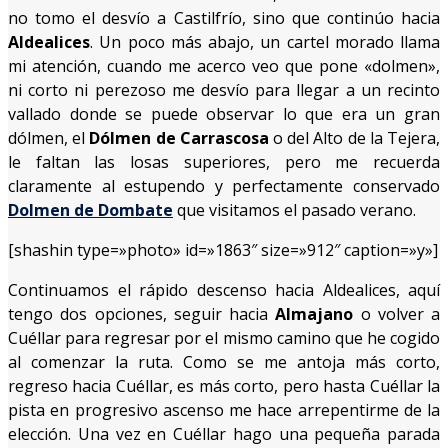
no tomo el desvío a Castilfrío, sino que continúo hacia
Aldealices
. Un poco más abajo, un cartel morado llama
mi atención, cuando me acerco veo que pone «dolmen»,
ni corto ni perezoso me desvío para llegar a un recinto
vallado donde se puede observar lo que era un gran
dólmen, el
Dólmen de Carrascosa
o del Alto de la Tejera,
le faltan las losas superiores, pero me recuerda
claramente al estupendo y perfectamente conservado
Dolmen de Dombate
que visitamos el pasado verano.
[shashin type=»photo» id=»1863″ size=»912″ caption=»y»]
Continuamos el rápido descenso hacia Aldealices, aquí
tengo dos opciones, seguir hacia
Almajano
o volver a
Cuéllar para regresar por el mismo camino que he cogido
al comenzar la ruta. Como se me antoja más corto,
regreso hacia Cuéllar, es más corto, pero hasta Cuéllar la
pista en progresivo ascenso me hace arrepentirme de la
elección. Una vez en Cuéllar hago una pequeña parada