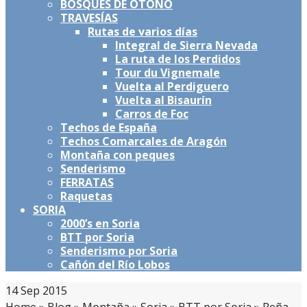
BOSQUES DE OTOÑO
TRAVESÍAS
Rutas de varios días
Integral de Sierra Nevada
La ruta de los Perdidos
Tour du Vignemale
Vuelta al Perdiguero
Vuelta al Bisaurín
Carros de Foc
Techos de España
Techos Comarcales de Aragón
Montaña con peques
Senderismo
FERRATAS
Raquetas
SORIA
2000’s en Soria
BTT por Soria
Senderismo por Soria
Cañón del Río Lobos
14
Sep 2015