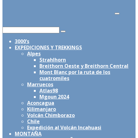
por:
Buscar
por:
3000’s
EXPEDICIONES Y TREKKINGS
Alpes
Strahlhorn
Breithorn Oeste y Breithorn Central
Mont Blanc por la ruta de los
cuatromiles
Marruecos
Atlas98
Mgoun 2024
Aconcagua
Kilimanjaro
Volcán Chimborazo
Chile
Expedición al Volcán Incahuasi
MONTAÑA