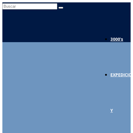
Buscar
por:
3000’s
EXPEDICIO
Y