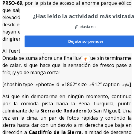
PRSO-69
, por la pista de acceso al enorme parque eólico
que salpica todas estas cimas, alcanzando una primera
¿Has leído la actividadd más visitad
elevación (1576 m) que cuenta con numerosas antenas,
desde esta antecima, podemos ver los repetidores que se
¡Todavía no!
hayan en la cima de la
Peña Turquilla
, hacia donde nos
dirigiremos a continuación.
Déjate sorprender
Al fuerte viento que me acompaña desde el Puerto de
Oncala se suma ahora una fina lluvia, que sin terminarme
de calar, si que hace que la sensación de fresco pase a
frío; ¡y yo de manga corta!
[shashin type=»photo» id=»1862″ size=»912″ caption=»y»]
Así que sin demorarme en ningún momento, continuo
por la cómoda pista hacia la Peña Turquilla, punto
culminante de la
Sierra de Rodadero
(o San Miguel). Una
vez en la cima, un par de fotos rápidas y continúo la
sierra hasta dar con un desvío a mi derecha que baja en
dirección a
Castilfrío de la Sierra
, a mitad de descenso