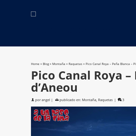
Home
»
Blog
»
Montaña
»
Raquetas
»
Pico Canal Roya – Peña Blanca – P
Pico Canal Roya – 
d’Aneou
por
angel
|
publicado en:
Montaña
,
Raquetas
|
3