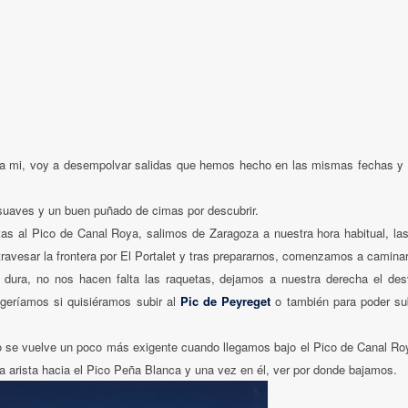
ra mi, voy a desempolvar salidas que hemos hecho en las mismas fechas y
s suaves y un buen puñado de cimas por descubrir.
tas al Pico de Canal Roya, salimos de Zaragoza a nuestra hora habitual, las
ravesar la frontera por El Portalet y tras prepararnos, comenzamos a camina
dura, no nos hacen falta las raquetas, dejamos a nuestra derecha el des
ogeríamos si quisiéramos subir al
Pic de Peyreget
o también para poder su
olo se vuelve un poco más exigente cuando llegamos bajo el Pico de Canal R
a arista hacia el Pico Peña Blanca y una vez en él, ver por donde bajamos.