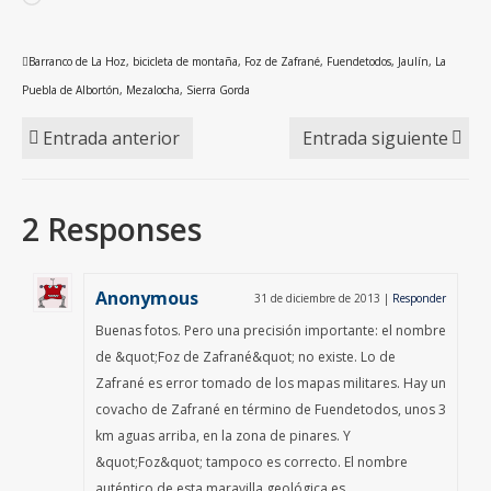
Barranco de La Hoz
,
bicicleta de montaña
,
Foz de Zafrané
,
Fuendetodos
,
Jaulín
,
La
Puebla de Albortón
,
Mezalocha
,
Sierra Gorda
Entrada anterior
Entrada siguiente
2 Responses
Anonymous
31 de diciembre de 2013
|
Responder
Buenas fotos. Pero una precisión importante: el nombre
de &quot;Foz de Zafrané&quot; no existe. Lo de
Zafrané es error tomado de los mapas militares. Hay un
covacho de Zafrané en término de Fuendetodos, unos 3
km aguas arriba, en la zona de pinares. Y
&quot;Foz&quot; tampoco es correcto. El nombre
auténtico de esta maravilla geológica es