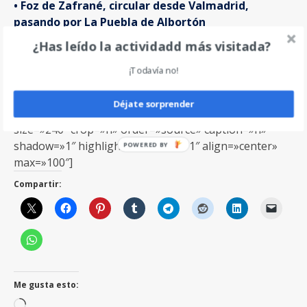
• Foz de Zafrané, circular desde Valmadrid,
pasando por La Puebla de Albortón
¿Has leído la actividadd más visitada?
¡Todavía no!
Galería de fotos
Déjate sorprender
[shashin type=»albumphotos» id=»22″ columns=»3″
size=»240″ crop=»n» order=»source» caption=»n»
shadow=»1″ highlight=»1″ curve=»1″ align=»center»
max=»100″]
Compartir:
Me gusta esto:
Cargando...