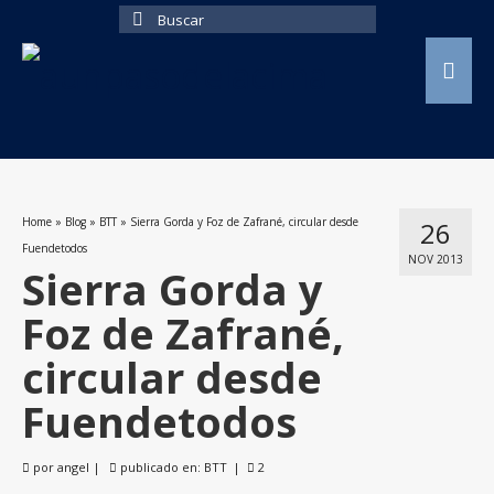
Buscar
por:
Home
»
Blog
»
BTT
»
Sierra Gorda y Foz de Zafrané, circular desde
26
Fuendetodos
NOV 2013
Sierra Gorda y
Foz de Zafrané,
circular desde
Fuendetodos
por
angel
|
publicado en:
BTT
|
2