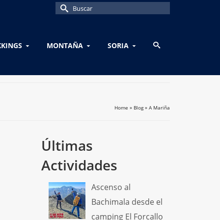
Buscar
por:
KKINGS
MONTAÑA
SORIA
Home
»
Blog
»
A Mariña
Últimas
Actividades
Ascenso al
Bachimala desde el
camping El Forcallo