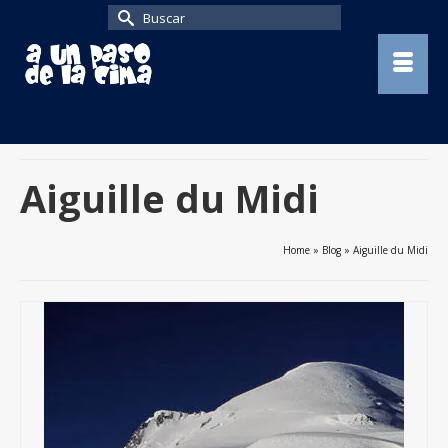
Buscar
por:
Aiguille du Midi
Home
»
Blog
»
Aiguille du Midi