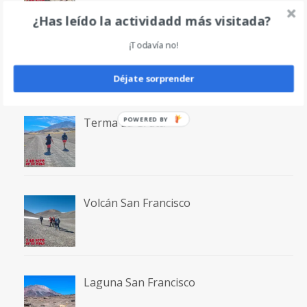
¿Has leído la actividadd más visitada?
Volcán Incahuasi
¡Todavía no!
Déjate sorprender
POWERED BY
Terma La Gruta
Volcán San Francisco
Laguna San Francisco