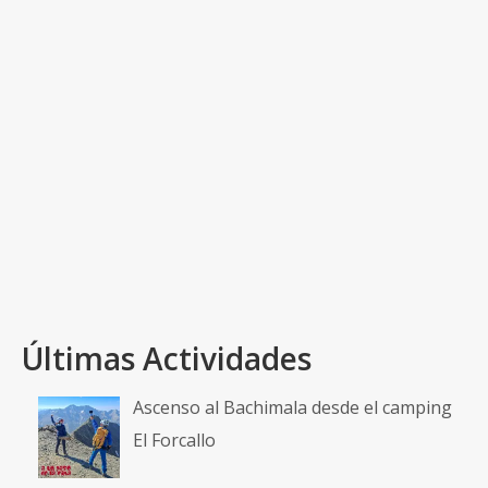
|
|
|
Fecha de la actividad: jueves, 6 de agosto de 2015
Lugar de salida: Pinilla de Caradueña
Objetivo: Sierra del Amuerzo Desnivel positivo
acumulado: 625 metros Distancia y tiempo
empleado: 36 km en 3h (incluidos descansos)
Archivo GPS (con el recorrido, click para descargar):
TrackGPS La Ruta La Sierra del Almuerzo, …
Read
More
Almajano
,
Infantes de Lara
,
Narros
,
Sierra del Almuerzo
Últimas Actividades
Ascenso al Bachimala desde el camping
El Forcallo