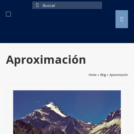
Buscar
por:
Aproximación
Home
»
Blog
»
Aproximación