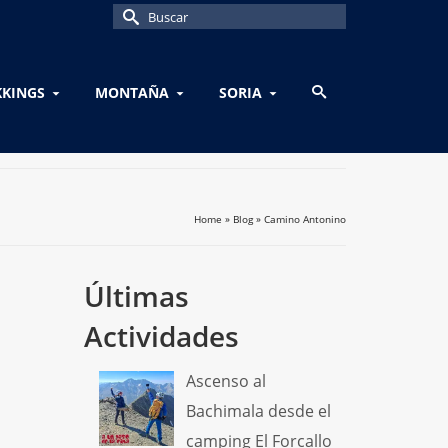
Buscar
por:
KKINGS
MONTAÑA
SORIA
Home
»
Blog
»
Camino Antonino
Últimas
Actividades
Ascenso al
Bachimala desde el
camping El Forcallo