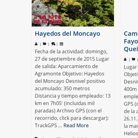
Hayedos del Moncayo
Cami
Fayo
|
|
|
Quei
Fecha de la actividad: domingo,
27 de septiembre de 2015 Lugar
|
de salida: Aparcamiento de
Lugar 
Agramonte Objetivo: Hayedos
Objet
del Moncayo Desnivel positivo
Desni
acumulado: 350 metros
400m 
Distancia y tiempo empleado: 13
emple
km en 7h05′ (incluidas mil
GPS (
paradas) Archivo GPS (con el
de la
recorrido, click para descargar):
26.11
TrackGPS …
Read More
la ma
Helios