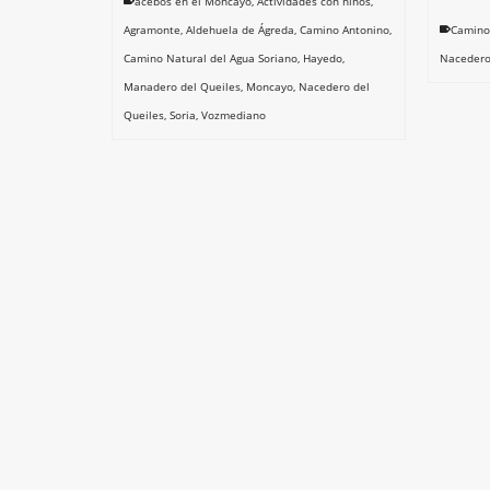
acebos en el Moncayo
,
Actividades con niños
,
Agramonte
,
Aldehuela de Ágreda
,
Camino Antonino
,
Camino
Camino Natural del Agua Soriano
,
Hayedo
,
Nacedero
Manadero del Queiles
,
Moncayo
,
Nacedero del
Queiles
,
Soria
,
Vozmediano