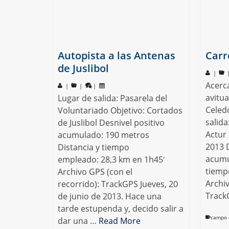
Autopista a las Antenas
Carr
de Juslibol
|
Acerc
|
|
|
avitua
Lugar de salida: Pasarela del
Celed
Voluntariado Objetivo: Cortados
salida
de Juslibol Desnivel positivo
Actur 
acumulado: 190 metros
2013 D
Distancia y tiempo
acumu
empleado: 28,3 km en 1h45′
tiemp
Archivo GPS (con el
Archiv
recorrido): TrackGPS Jueves, 20
Track
de junio de 2013. Hace una
tarde estupenda y, decido salir a
campo 
dar una …
Read More