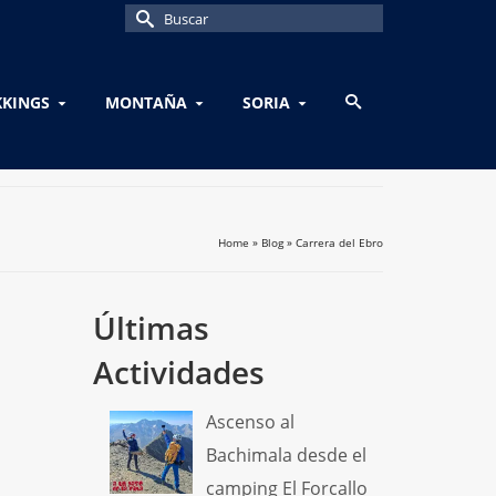
Buscar
por:
KKINGS
MONTAÑA
SORIA
Home
»
Blog
»
Carrera del Ebro
Últimas
Actividades
Ascenso al
Bachimala desde el
camping El Forcallo