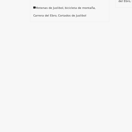
del Ebro
,
Antenas de Juslibol
,
bicicleta de montaña
,
Carrera del Ebro
,
Cortados de Juslibol