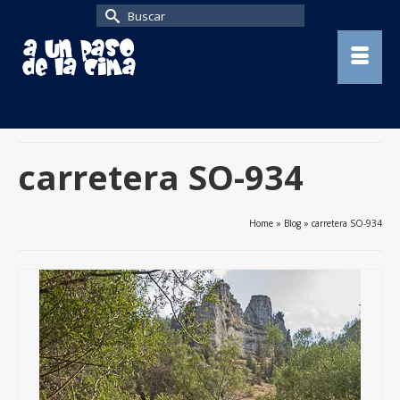
Buscar
por:
carretera SO-934
Home
»
Blog
»
carretera SO-934