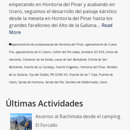
empezando en Hontoria del Pinar y acabando en
Ucero, seguimos el desarrollo del paisaje kárstico
desde la meseta en Hontoria del Pinar hasta los
grandes farallones del Alto de la Galiana.…
Read
More
aparcamiento de autocaravanas de Hontoria del Pinar
,
aparcamiento de Cueva
Fría
,
aparcamiento de El Castro
,
Cañón del Río Lobos
,
carretera SO-934
,
chozo de
resineros
,
Colmenar de los frailes
,
cueva de San Bartolomé
,
Ermita de San
Bartolomé
,
Fuente de La Canaleja
,
Fuente Engómez
,
Hontoria del Pinar
,
Mirador
de La Galiana
,
Ojo del Diablo
,
PR-SOBU 65
,
Puente de los 7 Ojos
,
Puente de
Ucero
,
Senda de Hontoria
,
Senda del Río
,
Sendero de Valderrueda
,
Ucero
Últimas Actividades
Ascenso al Bachimala desde el camping
El Forcallo