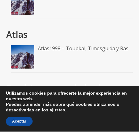
Atlas
Atlas1998 – Toubkal, Timesguida y Ras
Feed A un paso de la cima
Utilizamos cookies para ofrecerte la mejor experiencia en
nuestra web.
RSS: Entradas
Puedes aprender más sobre qué cookies utilizamos o
desactivarlas en los
ajustes
.
RSS: Comentarios
Aceptar