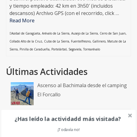
y tiempo empleado: 42 km en 3h50′ (incluidos
descansos) Archivo GPS (con el recorrido, click …
Read More
Acebal de Garagüeta
,
Arévalo de La Sierra
,
Ausejo de La Sierra
,
Cerro de San Juan
,
Collado Alto de la Cruz
,
Cubo de La Sierra
,
Fuentelfresno
,
Gallinero
,
Matute de La
Sierra
,
Pinilla de Caradueña
,
Portelárbol
,
Segoviela
,
Torrearévalo
Últimas Actividades
Ascenso al Bachimala desde el camping
El Forcallo
¿Has leído la actividadd más visitada?
Ascenso a los Picos de la Pez desde el
Camping El Forcallo
¡Todavía no!