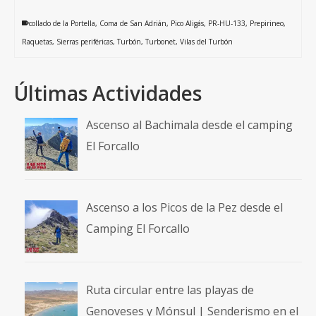
collado de la Portella
,
Coma de San Adrián
,
Pico Aligás
,
PR-HU-133
,
Prepirineo
,
Raquetas
,
Sierras periféricas
,
Turbón
,
Turbonet
,
Vilas del Turbón
Últimas Actividades
Ascenso al Bachimala desde el camping
El Forcallo
Ascenso a los Picos de la Pez desde el
Camping El Forcallo
Ruta circular entre las playas de
Genoveses y Mónsul | Senderismo en el