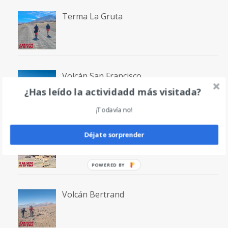
Terma La Gruta
Volcán San Francisco
¿Has leído la actividadd más visitada?
¡Todavía no!
Laguna San Francisco
Déjate sorprender
POWERED
BY
Volcán Bertrand