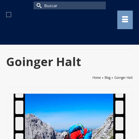
Buscar
por:
Goinger Halt
Home
»
Blog
»
Goinger Halt