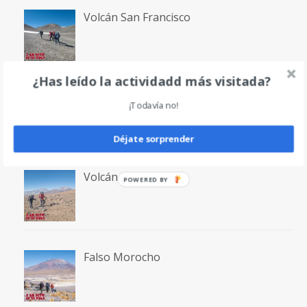
Volcán San Francisco
¿Has leído la actividadd más visitada?
Laguna San Francisco
¡Todavía no!
Déjate sorprender
Volcán Bertrand
POWERED BY
Falso Morocho