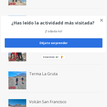
Vértice de Anayet en circular por Canal
¿Has leído la actividadd más visitada?
Roya
¡Todavía no!
Déjate sorprender
Volcán Incahuasi
POWERED
BY
Terma La Gruta
Volcán San Francisco