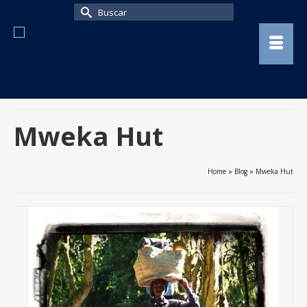
Buscar
por:
Mweka Hut
Home
»
Blog
»
Mweka Hut