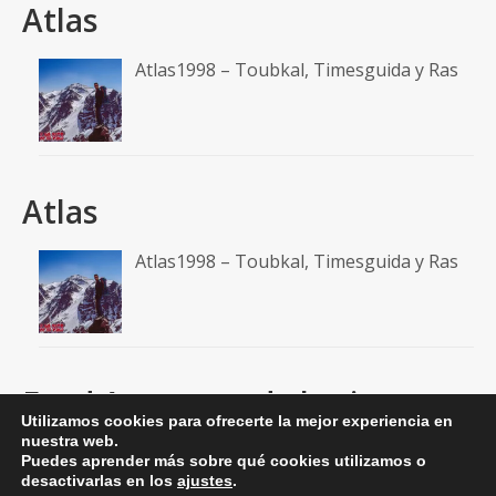
Atlas
Atlas1998 – Toubkal, Timesguida y Ras
Atlas
Atlas1998 – Toubkal, Timesguida y Ras
Feed A un paso de la cima
Utilizamos cookies para ofrecerte la mejor experiencia en
nuestra web.
RSS: Entradas
Puedes aprender más sobre qué cookies utilizamos o
desactivarlas en los
ajustes
.
RSS: Comentarios