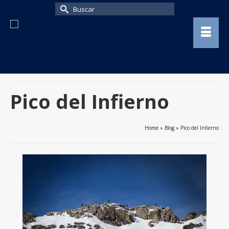
Buscar
por:
Pico del Infierno
Home
»
Blog
»
Pico del Infierno