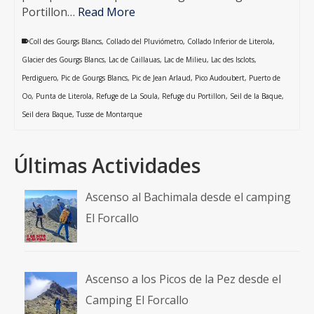
Portillon…
Read More
Coll des Gourgs Blancs
,
Collado del Pluviómetro
,
Collado Inferior de Literola
,
Glacier des Gourgs Blancs
,
Lac de Caillauas
,
Lac de Milieu
,
Lac des Isclots
,
Perdiguero
,
Pic de Gourgs Blancs
,
Pic de Jean Arlaud
,
Pico Audoubert
,
Puerto de
Oo
,
Punta de Literola
,
Refuge de La Soula
,
Refuge du Portillon
,
Seil de la Baque
,
Seil dera Baque
,
Tusse de Montarque
Últimas Actividades
Ascenso al Bachimala desde el camping
El Forcallo
Ascenso a los Picos de la Pez desde el
Camping El Forcallo