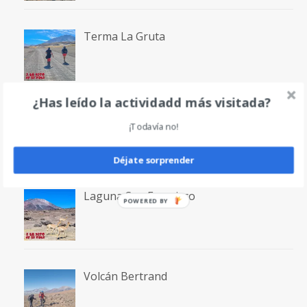
Terma La Gruta
¿Has leído la actividadd más visitada?
Volcán San Francisco
¡Todavía no!
Déjate sorprender
Laguna San Francisco
POWERED BY
Volcán Bertrand