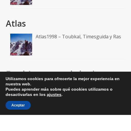
Atlas
Atlas1998 – Toubkal, Timesguida y Ras
Feed A un paso de la cima
Utilizamos cookies para ofrecerte la mejor experiencia en
nuestra web.
RSS: Entradas
Puedes aprender más sobre qué cookies utilizamos o
desactivarlas en los
ajustes
.
RSS: Comentarios
Aceptar
© 2026 aunpasodelacima