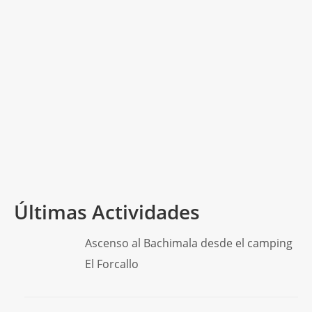
Rocher de Bellevarde (2.825m)
|
|
|
Este verano hemos pasado uno días en Val d’Isère
disfrutando de las increíbles montañas de la zona.
Este es el relato del paseo del primer día.…
Read
More
Alpes
,
Francia
,
Rocher de Bellevarde
,
Val d'Isère
Últimas Actividades
Ascenso al Bachimala desde el camping
El Forcallo