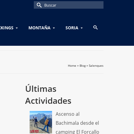
Buscar
por:
KKINGS
MONTAÑA
SORIA
Home
»
Blog
»
Salenques
Últimas
Actividades
Ascenso al
Bachimala desde el
camping El Forcallo