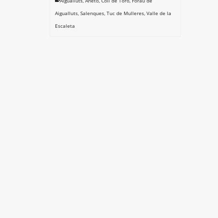
Aigualluts
,
Aneto
,
Coll de Toro
,
Forau de
Aigualluts
,
Salenques
,
Tuc de Mulleres
,
Valle de la
Escaleta