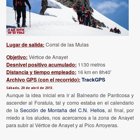
Lugar de salida:
Corral de las Mulas
Objetivo:
Vértice de Anayet
Desnivel positivo acumulado:
1130 metros
Distancia y tiempo empleado:
16 km en 8h40′
Archivo GPS (con el recorrido):
TrackGPS
Sábado, 20 de abril de 2013.
Aunque la idea inicial era ir al Balneario de Panticosa y
ascender al Foratula, tal y como estaba en el calendario
de la
Sección de Montaña del C.N. Helios
, al final, por
miedo a los aludes, nos acercamos a la zona de Anayet
para subir al Vértice de Anayet y al Pico Arroyeras.