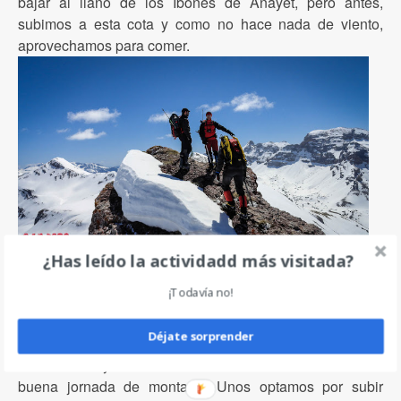
bajar al llano de los Ibones de Anayet, pero antes,
subimos a esta cota y como no hace nada de viento,
aprovechamos para comer.
¿Has leído la actividadd más visitada?
Para bajar volvemos al collado anterior, desde abajo se
¡Todavía no!
veía bastante empinado, pero se deja bajar muy bien.
Una vez en el llano y antes de bajar a los coches, nos
Déjate sorprender
acercaremos al Espelunciecha, no son muchos metros
de desnivel y es una buena manera de terminar una
buena jornada de montaña. Unos optamos por subir