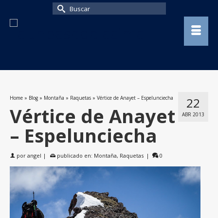
Buscar
por:
Home
»
Blog
»
Montaña
»
Raquetas
»
Vértice de Anayet – Espelunciecha
22
Vértice de Anayet
ABR 2013
– Espelunciecha
por
angel
|
publicado en:
Montaña
,
Raquetas
|
0