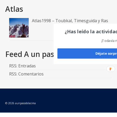
Atlas
Atlas1998 – Toubkal, Timesguida y Ras
¿Has leído la activid
¡Todavía 
Feed A un paso de la cima
Déjate sorp
RSS: Entradas
RSS: Comentarios
© 2026 aunpasodelacima