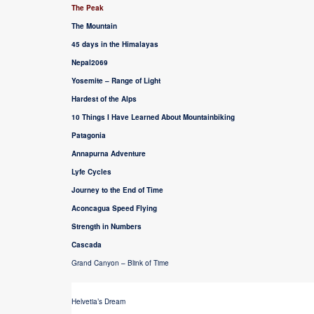
The Peak
The Mountain
45 days in the Himalayas
Nepal2069
Yosemite – Range of Light
Hardest of the Alps
10 Things I Have Learned About Mountainbiking
Patagonia
Annapurna Adventure
Lyfe Cycles
Journey to the End of Time
Aconcagua Speed Flying
Strength in Numbers
Cascada
Grand Canyon – Blink of Time
Helvetia’s Dream