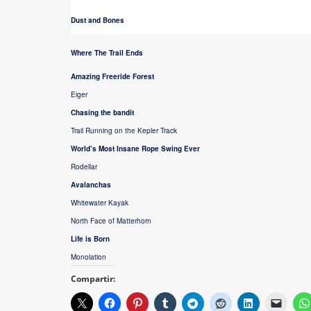
Dust and Bones
Where The Trail Ends
Amazing Freeride Forest
Eiger
Chasing the bandit
Trail Running on the Kepler Track
World’s Most Insane Rope Swing Ever
Rodellar
Avalanchas
Whitewater Kayak
North Face of Matterhorn
Life is Born
Monolation
Compartir: