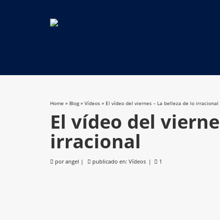
Home
»
Blog
»
Vídeos
»
El vídeo del viernes – La belleza de lo irracional
El vídeo del vierne
irracional
por
angel
|
publicado en:
Vídeos
|
1