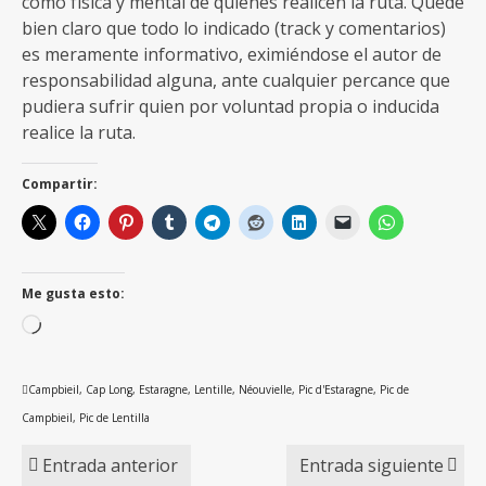
como física y mental de quienes realicen la ruta. Quede
bien claro que todo lo indicado (track y comentarios)
es meramente informativo, eximiéndose el autor de
responsabilidad alguna, ante cualquier percance que
pudiera sufrir quien por voluntad propia o inducida
realice la ruta.
Compartir:
Me gusta esto:
Cargando...
Campbieil
,
Cap Long
,
Estaragne
,
Lentille
,
Néouvielle
,
Pic d'Estaragne
,
Pic de
Campbieil
,
Pic de Lentilla
Entrada anterior
Entrada siguiente