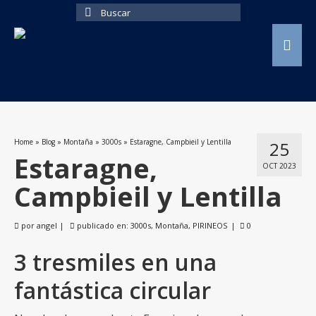
Buscar
por:
Home
»
Blog
»
Montaña
»
3000s
»
Estaragne, Campbieil y Lentilla
25
Estaragne,
OCT 2023
Campbieil y Lentilla
por
angel
|
publicado en:
3000s
,
Montaña
,
PIRINEOS
|
0
3 tresmiles en una
fantástica circular