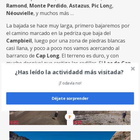
Ramond
,
Monte Perdido
,
Astazus
,
Pic Lon
g,
Néouvielle
, y muchos más …
La bajada se hace muy larga, primero bajaremos por
el camino marcado en la pedriza que baja del
Campbieil
, luego por una zona de piedras blancas
casi llana, y poco a poco nos vamos acercando al
barranco de
Cap Long
. El terreno es duro, y con
mucho desnivel que castiga las rodillas. El
Lac de Cap
Long
se acerca muy poco a poco.
¿Has leído la actividadd más visitada?
¡Todavía no!
Déjate sorprender