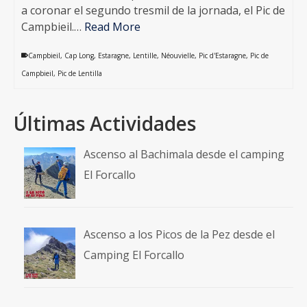
a coronar el segundo tresmil de la jornada, el Pic de
Campbieil.…
Read More
Campbieil
,
Cap Long
,
Estaragne
,
Lentille
,
Néouvielle
,
Pic d'Estaragne
,
Pic de
Campbieil
,
Pic de Lentilla
Últimas Actividades
Ascenso al Bachimala desde el camping
El Forcallo
Ascenso a los Picos de la Pez desde el
Camping El Forcallo