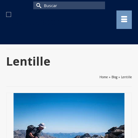
Buscar
por:
Lentille
Home
»
Blog
»
Lentille