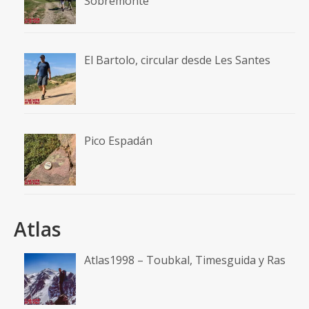
Sobremonte
El Bartolo, circular desde Les Santes
Pico Espadán
Atlas
Atlas1998 – Toubkal, Timesguida y Ras