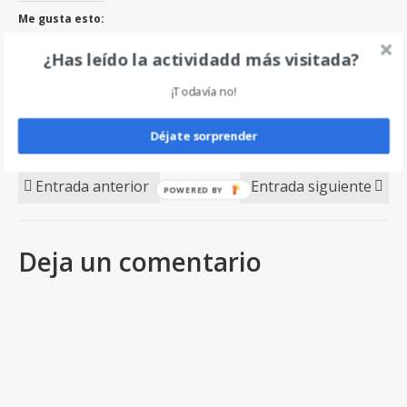
Me gusta esto:
Cargando...
¿Has leído la actividadd más visitada?
¡Todavía no!
Burgos
,
Campiña
,
Cueva de los Potros
,
Ladera de los Tejos
,
Lagua de la Cascada
,
Laguna
Brava
,
Laguna de los Patos
,
Laguna Larga
,
Laguna Negra
,
Lagunas de Neila
,
Peña Aguda
,
Déjate sorprender
Pico de la Laguna
,
PRC-BU 203
Entrada anterior
Entrada siguiente
Deja un comentario