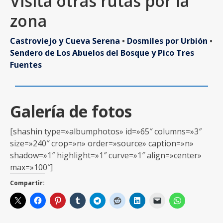
Visita otras rutas por la
zona
Castroviejo y Cueva Serena
•
Dosmiles por Urbión
•
Sendero de Los Abuelos del Bosque y Pico Tres
Fuentes
Galería de fotos
[shashin type=»albumphotos» id=»65″ columns=»3″
size=»240″ crop=»n» order=»source» caption=»n»
shadow=»1″ highlight=»1″ curve=»1″ align=»center»
max=»100″]
Compartir: