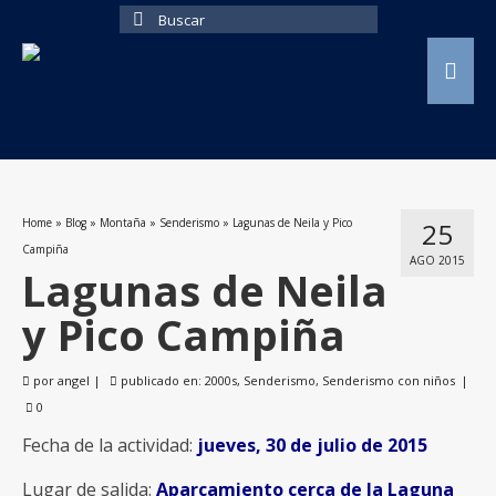
Buscar
por:
Home
»
Blog
»
Montaña
»
Senderismo
»
Lagunas de Neila y Pico
25
Campiña
AGO 2015
Lagunas de Neila
y Pico Campiña
por
angel
|
publicado en:
2000s
,
Senderismo
,
Senderismo con niños
|
0
Fecha de la actividad:
jueves, 30 de julio de 2015
Lugar de salida:
Aparcamiento cerca de la Laguna