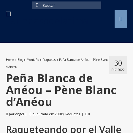
Buscar
por:
Home
»
Blog
»
Montaña
»
Raquetas
»
Peña Blanca de Anéou – Pène Blanc
30
d’Anéou
DIC 2022
Peña Blanca de
Anéou – Pène Blanc
d’Anéou
por
angel
|
publicado en:
2000s
,
Raquetas
|
0
Raqueteando por el Valle