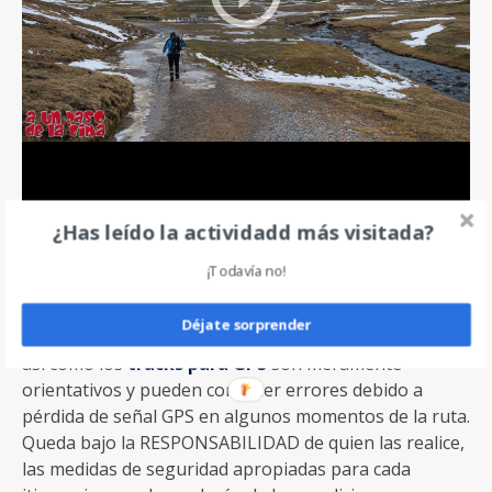
¿Has leído la actividadd más visitada?
¡Todavía no!
Déjate sorprender
AVISO
. Las rutas descritas en
aunpasodelacima.com
así como los
tracks para GPS
son meramente
orientativos y pueden contener errores debido a
pérdida de señal GPS en algunos momentos de la ruta.
Queda bajo la RESPONSABILIDAD de quien las realice,
las medidas de seguridad apropiadas para cada