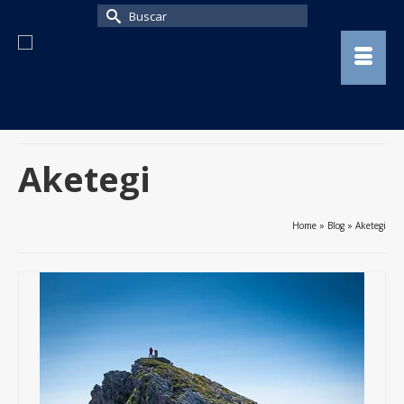
Buscar
por:
Aketegi
Home
»
Blog
»
Aketegi