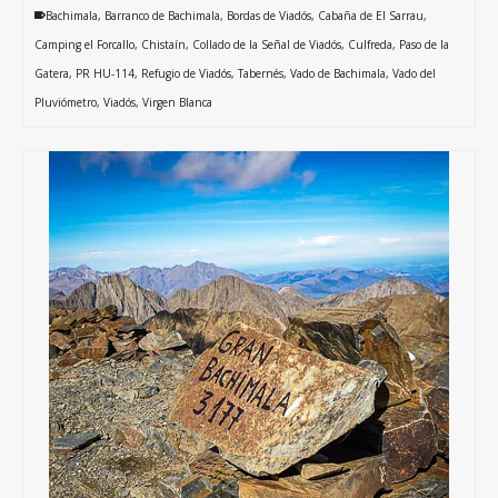
Bachimala
,
Barranco de Bachimala
,
Bordas de Viadós
,
Cabaña de El Sarrau
,
Camping el Forcallo
,
Chistaín
,
Collado de la Señal de Viadós
,
Culfreda
,
Paso de la
Gatera
,
PR HU-114
,
Refugio de Viadós
,
Tabernés
,
Vado de Bachimala
,
Vado del
Pluviómetro
,
Viadós
,
Virgen Blanca