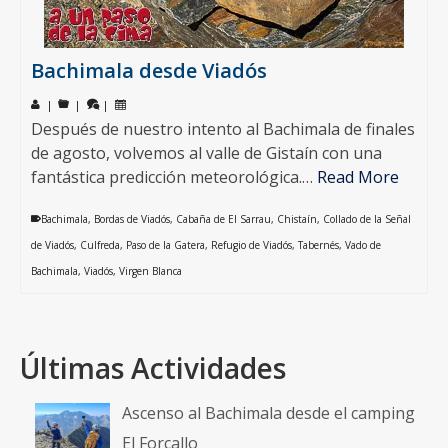
Bachimala desde Viadós
|
|
|
Después de nuestro intento al Bachimala de finales
de agosto, volvemos al valle de Gistaín con una
fantástica predicción meteorológica.…
Read More
Bachimala
,
Bordas de Viadós
,
Cabaña de El Sarrau
,
Chistaín
,
Collado de la Señal
de Viadós
,
Culfreda
,
Paso de la Gatera
,
Refugio de Viadós
,
Tabernés
,
Vado de
Bachimala
,
Viadós
,
Virgen Blanca
Últimas Actividades
Ascenso al Bachimala desde el camping
El Forcallo