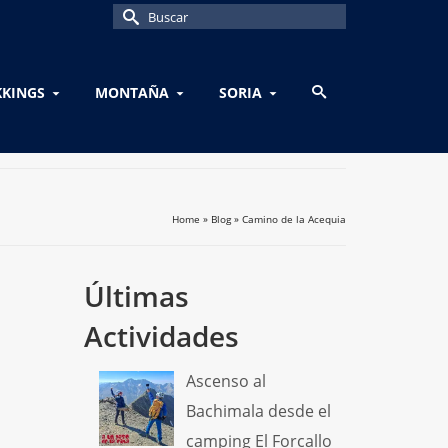
Buscar
por:
KKINGS
MONTAÑA
SORIA
Home
»
Blog
»
Camino de la Acequia
Últimas
Actividades
Ascenso al
Bachimala desde el
camping El Forcallo