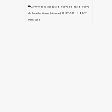
Camino de la Acequia
,
El Pueyo de Jaca
,
El Pueyo
de Jaca-Panticosa (circular)
,
HU.PR-106
,
HU.PR-92
,
Panticosa