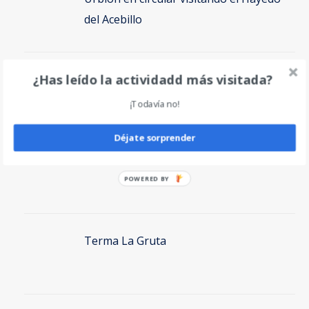
del Acebillo
¿Has leído la actividadd más visitada?
Vértice de Anayet en circular por Canal
Roya
¡Todavía no!
Déjate sorprender
Volcán Incahuasi
POWERED BY
Terma La Gruta