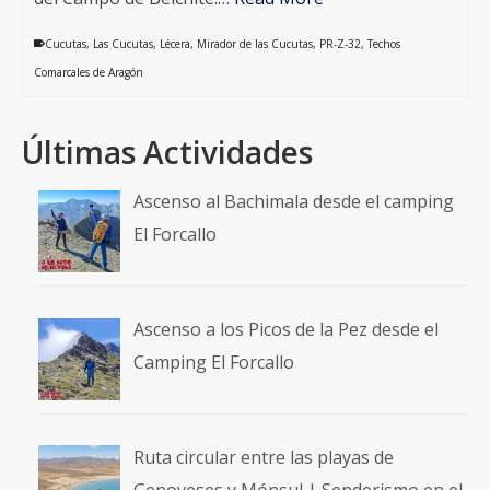
Cucutas
,
Las Cucutas
,
Lécera
,
Mirador de las Cucutas
,
PR-Z-32
,
Techos
Comarcales de Aragón
Últimas Actividades
Ascenso al Bachimala desde el camping
El Forcallo
Ascenso a los Picos de la Pez desde el
Camping El Forcallo
Ruta circular entre las playas de
Genoveses y Mónsul | Senderismo en el