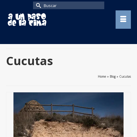
Buscar
por:
Cucutas
Home
»
Blog
»
Cucutas