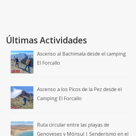
Clarabides
,
Estós
,
Gorgas Galantes
,
Ibón de Gías
,
Ibonet de Batisielles
,
Pico Gías
,
Refugio de Estós
Últimas Actividades
Ascenso al Bachimala desde el camping
El Forcallo
Ascenso a los Picos de la Pez desde el
Camping El Forcallo
Ruta circular entre las playas de
Genoveses y Mónsul | Senderismo en el