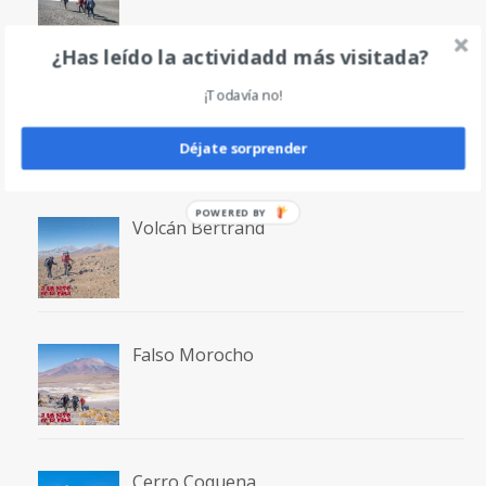
¿Has leído la actividadd más visitada?
¡Todavía no!
Laguna San Francisco
Déjate sorprender
POWERED BY
Volcán Bertrand
Falso Morocho
Cerro Coquena