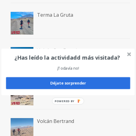
Terma La Gruta
Volcán San Francisco
¿Has leído la actividadd más visitada?
¡Todavía no!
Déjate sorprender
Laguna San Francisco
POWERED
BY
Volcán Bertrand