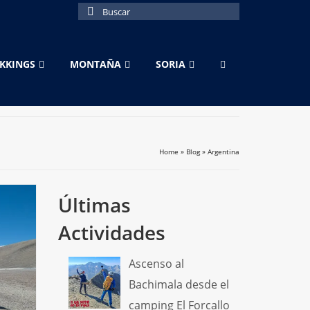
Buscar
por:
EKKINGS
MONTAÑA
SORIA
Home
»
Blog
»
Argentina
Últimas
Actividades
Ascenso al
Bachimala desde el
camping El Forcallo