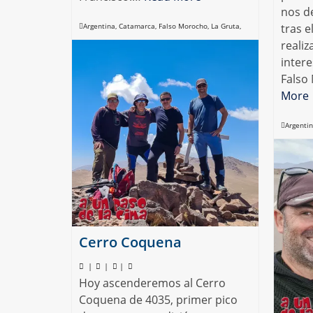
nos d
Argentina
,
Catamarca
,
Falso Morocho
,
La Gruta
,
tras e
reali
vicuñas
intere
Falso
More
Argenti
vicuñas
Cerro Coquena
|
|
|
Hoy ascenderemos al Cerro
Coquena de 4035, primer pico