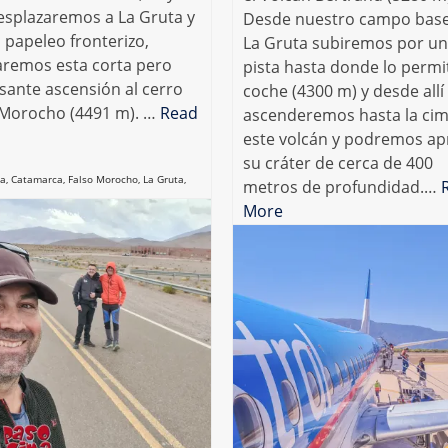
esplazaremos a La Gruta y
Desde nuestro campo bas
l papeleo fronterizo,
La Gruta subiremos por u
zaremos esta corta pero
pista hasta donde lo permit
sante ascensión al cerro
coche (4300 m) y desde allí
 Morocho (4491 m). …
Read
ascenderemos hasta la ci
este volcán y podremos ap
su cráter de cerca de 400
na
,
Catamarca
,
Falso Morocho
,
La Gruta
,
metros de profundidad.…
More
Argentina
,
Catamarca
,
La Gruta
,
Volcán B