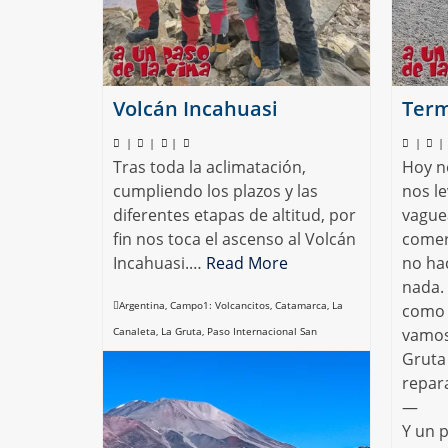
Volcán Incahuasi
Term
|
|
|
|
|
Tras toda la aclimatación,
Hoy n
cumpliendo los plazos y las
nos l
diferentes etapas de altitud, por
vague
fin nos toca el ascenso al Volcán
comer
Incahuasi.…
Read More
no ha
nada.
Argentina
,
Campo1: Volcancitos
,
Catamarca
,
La
como 
Canaleta
,
La Gruta
,
Paso Internacional San
vamos
Gruta
Francisco
,
Volcán Incahuasi
repar
—
Y un 