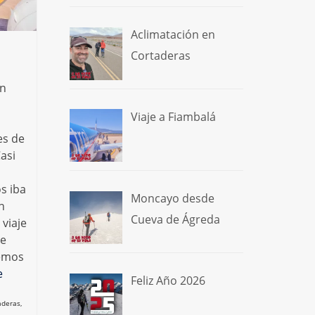
Aclimatación en
Cortaderas
en
Viaje a Fiambalá
es de
Casi
s iba
Moncayo desde
n
Cueva de Ágreda
 viaje
de
nemos
e
Feliz Año 2026
aderas
,