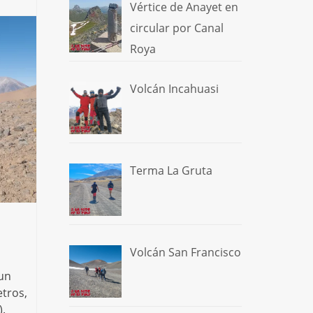
Vértice de Anayet en
uta
,
Paso
circular por Canal
n San
Roya
Volcán Incahuasi
Terma La Gruta
Volcán San Francisco
un
tros,
).