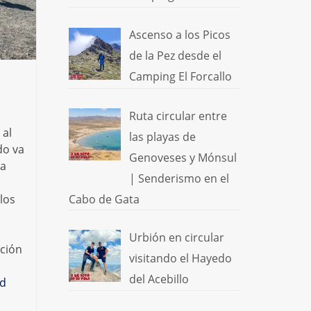
Ascenso a los Picos
de la Pez desde el
Camping El Forcallo
Ruta circular entre
 al
las playas de
do va
Genoveses y Mónsul
 a
| Senderismo en el
Cabo de Gata
los
Urbión en circular
ción
visitando el Hayedo
l
del Acebillo
d