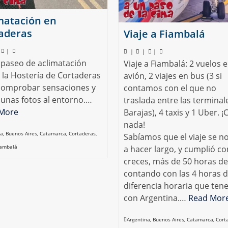
matación en
aderas
Viaje a Fiambalá
|
|
|
|
 paseo de aclimatación
Viaje a Fiambalá: 2 vuelos 
 la Hostería de Cortaderas
avión, 2 viajes en bus (3 si
comprobar sensaciones y
contamos con el que no
 unas fotos al entorno.…
traslada entre las terminal
More
Barajas), 4 taxis y 1 Uber. ¡
nada!
na
,
Buenos Aires
,
Catamarca
,
Cortaderas
,
Sabíamos que el viaje se no
iambalá
a hacer largo, y cumplió co
creces, más de 50 horas de
contando con las 4 horas 
diferencia horaria que te
con Argentina.…
Read Mor
Argentina
,
Buenos Aires
,
Catamarca
,
Cort