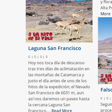
y flor
Alta 
More
Argenti
vicuñas
Laguna San Francisco
|
|
|
Hoy nos toca día de descanso
tras tres días de aclimatación en
las montañas de Catamarca y
justo el día antes de uno de los
hitos de la expedición; el Nevado
Fals
San Francisco de 6031 m, aun
así nos daremos un paseo hasta
|
|
Segui
la cercana Laguna San
proce
Francisco.…
Read More