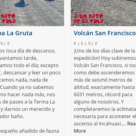
a La Gruta
Volcán San Francisco
|
|
|
|
os toca día de descanso,
¡Uno de los días clave de la
evantamos tarde,
expedición! Hoy subiremos
amos todo el día; excepto
Volcán San Francisco, si to
, descansar y leer un poco
como debe ascenderemos
cemos nada, nada de
más de seismil metros de
 Cuando ya no sabemos
altitud, exactamente hasta 
no hacer nada más, nos
6031 metros, récord para
 de paseo a la Terma La
alguno de nosotros. Y
 y darnos un merecido y
completaremos la aclimata
ador baño.
necesaria para acometer e
ascenso al Incahuasi.…
Rea
pequeño añadido de fauna
More