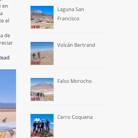
e en
Laguna San
na
Francisco
e el
ma de
reciar
Volcán Bertrand
Read
ertrand
Falso Morocho
Cerro Coquena