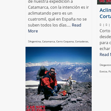
de nuestra expedición a
Catamarca, con la intención es ir
Acli
aclimatando pero es un
Cort
cuatromil, qué en España no se
suben todos los días.…
Read
|
|
Corto
More
desde
Argentina
,
Catamarca
,
Cerro Coquena
,
Cortaderas
,
para 
echar
Refugio Pastos Largos
,
Vicuña
Read 
Argenti
Ezeiza
,
F