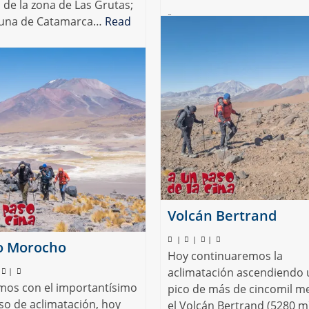
a de la zona de Las Grutas;
Argentina
,
Catamarca
,
La Diagonal
,
La Gr
Puna de Catamarca…
Read
Internacional San Francisco
,
Sanfran
,
Volcá
Francisco
na
,
Catamarca
,
Falso Morocho
,
La Gruta
,
Volcán Bertrand
|
|
|
o Morocho
Hoy continuaremos la
aclimatación ascendiendo 
|
mos con el importantísimo
pico de más de cincomil me
so de aclimatación, hoy
el Volcán Bertrand (5280 m