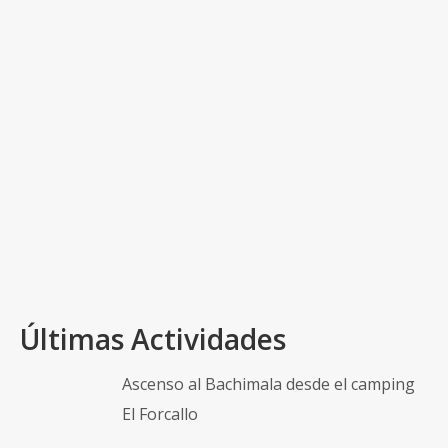
Oturia por Oliván
|
|
|
Lugar de salida: Oliván Objetivo: Oturia Desnivel
positivo acumulado: 1100 metros Distancia y
tiempo empleado: 23 km en unas 8h (con paradas)
Archivo GPS (con el recorrido): TrackGPS de la
actividad Sábado, 1 de diciembre de 2012. Nos
plantamos en Oliván con -7ºC pero, …
Read More
Camino de Santiago
,
Casbas
,
Ipe
,
Larrede
,
Oliván
,
Oturia
,
Susín
Últimas Actividades
Ascenso al Bachimala desde el camping
El Forcallo