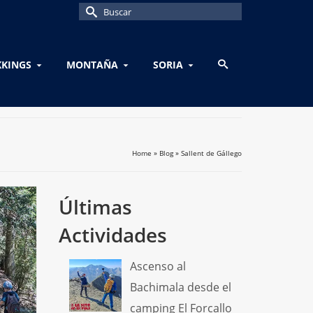
Buscar
por:
KKINGS
MONTAÑA
SORIA
Home
»
Blog
»
Sallent de Gállego
Últimas
Actividades
Ascenso al
Bachimala desde el
camping El Forcallo