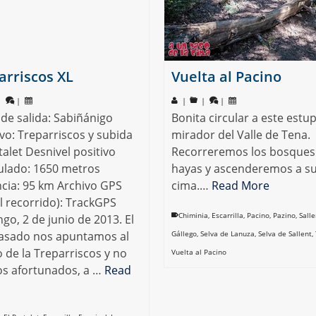
arriscos XL
Vuelta al Pacino
|
|
|
|
|
de salida: Sabiñánigo
Bonita circular a este est
vo: Treparriscos y subida
mirador del Valle de Tena.
talet Desnivel positivo
Recorreremos los bosques
lado: 1650 metros
hayas y ascenderemos a s
ncia: 95 km Archivo GPS
cima.…
Read More
l recorrido): TrackGPS
Chiminia
,
Escarrilla
,
Pacino
,
Pazino
,
Salle
o, 2 de junio de 2013. El
asado nos apuntamos al
Gállego
,
Selva de Lanuza
,
Selva de Sallent
,
 de la Treparriscos y no
Vuelta al Pacino
os afortunados, a …
Read