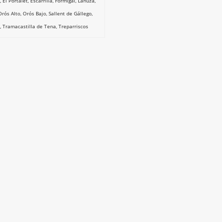
,
El Portalet
,
Escarrilla
,
Formigal
,
Lanuza
,
Orós Alto
,
Orós Bajo
,
Sallent de Gállego
,
,
Tramacastilla de Tena
,
Treparriscos