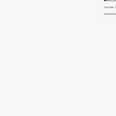
Biescas
Larrede
,
Sandiniés