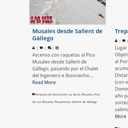
Musales desde Sallent de
Trep
Gállego
|
Lugar 
|
|
|
Objeti
Ascenso con raquetas al Pico
al Por
Musales desde Sallent de
acumu
Gállego, pasando por el Chalet
Dista
del Ingeniero e Ibonciecho.…
(con e
Read More
Doming
Forqueta de Ibonciecho
,
La Sarra
,
Musales
,
Pico
año p
sorteo
de Los Musales
,
Respomuso
,
Sallent de Gállego
salim
More