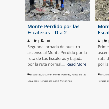
Monte Perdido por las
Mont
Escaleras – Día 2
Esca
|
|
|
|
Segunda jornada de nuestro
Prime
ascenso al Monte Perdido por la
ascen
ruta de Las Escaleras y bajada
ruta d
por la ruta normal.…
Read More
por l
Escaleras
,
McGiver
,
Monte Perdido
,
Punta de las
McGive
Escaleras
,
Refugio de Góriz
,
Victorinox
Refugio d