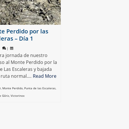
e Perdido por las
leras – Día 1
|
|
ra jornada de nuestro
so al Monte Perdido por la
e Las Escaleras y bajada
a ruta normal.…
Read More
r
,
Monte Perdido
,
Punta de las Escaleras
,
e Góriz
,
Victorinox