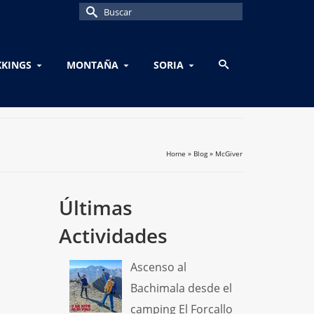
Buscar
por:
KKINGS
MONTAÑA
SORIA
Home
»
Blog
»
McGiver
Últimas
Actividades
Ascenso al
Bachimala desde el
camping El Forcallo